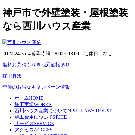
神戸市で外壁塗装・屋根塗装
なら西川ハウス産業
0120-24-3514
営業時間：8:00～18:00 定休日：なし
無料お見積もり※地元価格あり
採用募集
季節のお得なキャンペーン情報
ホーム
HOME
施工実績
WORKS
西川ハウス産業について
NISHIKAWA HOUSE
施工費用について
PRICE
サービス
SERVICE
アクセス
ACCESS