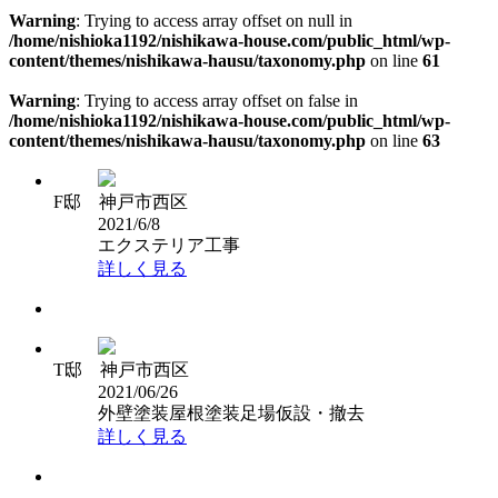
Warning
: Trying to access array offset on null in
/home/nishioka1192/nishikawa-house.com/public_html/wp-
content/themes/nishikawa-hausu/taxonomy.php
on line
61
Warning
: Trying to access array offset on false in
/home/nishioka1192/nishikawa-house.com/public_html/wp-
content/themes/nishikawa-hausu/taxonomy.php
on line
63
F邸 神戸市西区
2021/6/8
エクステリア工事
詳しく見る
T邸 神戸市西区
2021/06/26
外壁塗装
屋根塗装
足場仮設・撤去
詳しく見る