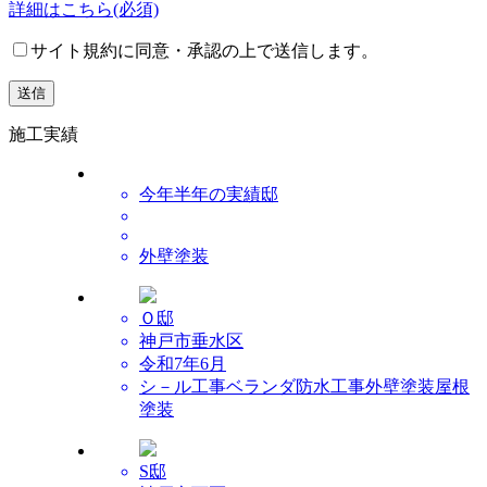
詳細はこちら
(必須)
サイト規約に同意・承認の上で送信します。
施工実績
今年半年の実績邸
外壁塗装
Ｏ邸
神戸市垂水区
令和7年6月
シ－ル工事
ベランダ防水工事
外壁塗装
屋根
塗装
S邸