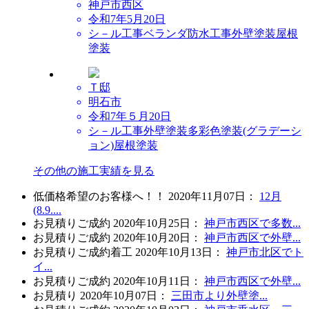
神戸市西区
令和7年5月20日
シ－ル工事
ベランダ防水工事
外壁塗装
屋根
塗装
Ｔ邸
明石市
令和7年５月20日
シ－ル工事
外壁塗装
多彩色塗装(グラデーシ
ョン)
屋根塗装
その他の施工実績を見る
低価格希望のお客様へ！！
2020年11月07日
：
12月
(8.9....
お見積り
ご成約
2020年10月25日
：
神戸市西区で多数...
お見積り
ご成約
2020年10月20日
：
神戸市西区で外壁...
お見積り
ご成約
着工
2020年10月13日
：
神戸市北区でト
イ...
お見積り
ご成約
2020年10月11日
：
神戸市西区で外壁...
お見積り
2020年10月07日
：
三田市より外壁塗...