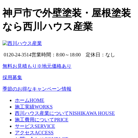
神戸市で外壁塗装・屋根塗装
なら西川ハウス産業
0120-24-3514
営業時間：8:00～18:00 定休日：なし
無料お見積もり※地元価格あり
採用募集
季節のお得なキャンペーン情報
ホーム
HOME
施工実績
WORKS
西川ハウス産業について
NISHIKAWA HOUSE
施工費用について
PRICE
サービス
SERVICE
アクセス
ACCESS