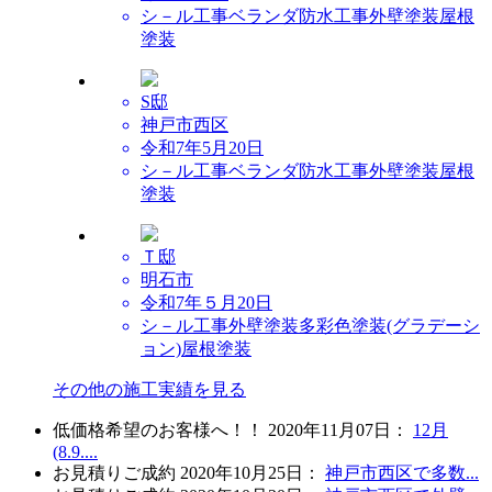
シ－ル工事
ベランダ防水工事
外壁塗装
屋根
塗装
S邸
神戸市西区
令和7年5月20日
シ－ル工事
ベランダ防水工事
外壁塗装
屋根
塗装
Ｔ邸
明石市
令和7年５月20日
シ－ル工事
外壁塗装
多彩色塗装(グラデーシ
ョン)
屋根塗装
その他の施工実績を見る
低価格希望のお客様へ！！
2020年11月07日
：
12月
(8.9....
お見積り
ご成約
2020年10月25日
：
神戸市西区で多数...