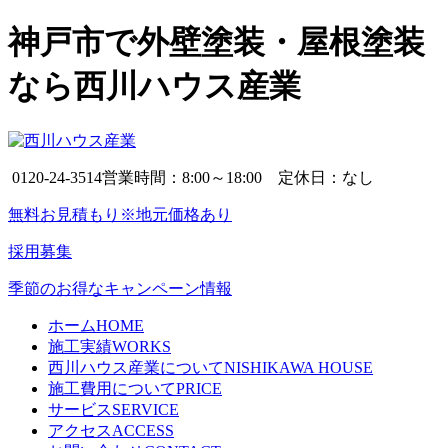
神戸市で外壁塗装・屋根塗装
なら西川ハウス産業
0120-24-3514
営業時間：8:00～18:00 定休日：なし
無料お見積もり※地元価格あり
採用募集
季節のお得なキャンペーン情報
ホーム
HOME
施工実績
WORKS
西川ハウス産業について
NISHIKAWA HOUSE
施工費用について
PRICE
サービス
SERVICE
アクセス
ACCESS