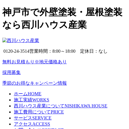
神戸市で外壁塗装・屋根塗装
なら西川ハウス産業
0120-24-3514
営業時間：8:00～18:00 定休日：なし
無料お見積もり※地元価格あり
採用募集
季節のお得なキャンペーン情報
ホーム
HOME
施工実績
WORKS
西川ハウス産業について
NISHIKAWA HOUSE
施工費用について
PRICE
サービス
SERVICE
アクセス
ACCESS