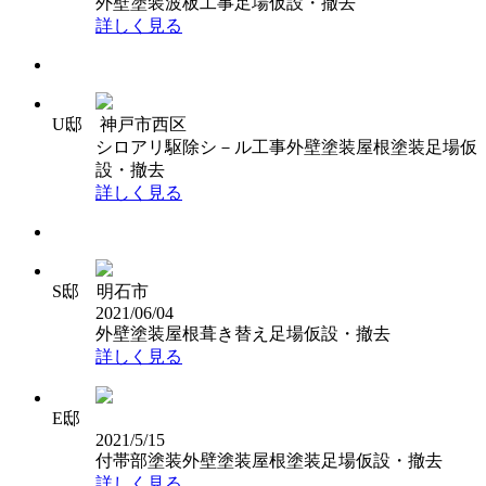
外壁塗装
波板工事
足場仮設・撤去
詳しく見る
U邸 神戸市西区
シロアリ駆除
シ－ル工事
外壁塗装
屋根塗装
足場仮
設・撤去
詳しく見る
S邸 明石市
2021/06/04
外壁塗装
屋根葺き替え
足場仮設・撤去
詳しく見る
E邸
2021/5/15
付帯部塗装
外壁塗装
屋根塗装
足場仮設・撤去
詳しく見る