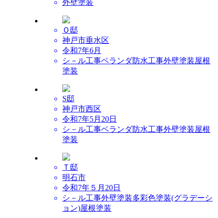
外壁塗装
Ｏ邸
神戸市垂水区
令和7年6月
シ－ル工事
ベランダ防水工事
外壁塗装
屋根
塗装
S邸
神戸市西区
令和7年5月20日
シ－ル工事
ベランダ防水工事
外壁塗装
屋根
塗装
Ｔ邸
明石市
令和7年５月20日
シ－ル工事
外壁塗装
多彩色塗装(グラデーシ
ョン)
屋根塗装