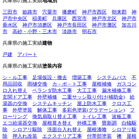
兵庫県の施工実績
地域別
三田市
姫路市
宍粟市
播磨町
神戸市西区
朝来郡
神
戸市中央区
稲美町
兵庫区
西宮市
神戸市北区
神戸市
垂水区
神戸市須磨区
神戸市長田区
神戸市灘区
加古川
市
高砂・小野・三木市
淡路市
明石市
兵庫県の施工実績
建物
戸建
アパート
兵庫県の施工実績
塗装内容
シ－ル工事
足場仮設・撤去
増築工事
システムバス
不
用品回収
雨樋交換
カ－ポ－ト工事
屋根補修
ガスコン
ロ入れ替え
ベランダ防水工事
大工工事
漏水補修工事
玄関ドア工事
外壁補修
二重サッシ取り付け(補助金)
給
湯器の交換
システムキッチン
屋上防水工事
クロス工
事
外壁塗装
解体工事
多彩色塗装(グラデーション)
フ
ローリング
換気扇取り替え工事
トイレ工事
波板工事
エコ給湯器交換
屋根葺き替え
外構工事
畳新調
白蟻駆
除
シロアリ駆除
洗面台入れ替え
屋根漆喰
シロアリ駆
除
押入れ改装
エクステリア工事
付帯部塗装
襖
屋根