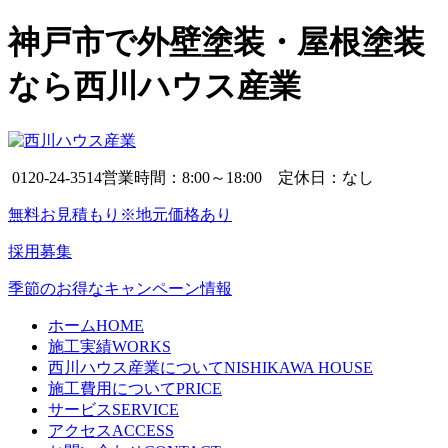
神戸市で外壁塗装・屋根塗装
なら西川ハウス産業
0120-24-3514
営業時間：8:00～18:00 定休日：なし
無料お見積もり※地元価格あり
採用募集
季節のお得なキャンペーン情報
ホーム
HOME
施工実績
WORKS
西川ハウス産業について
NISHIKAWA HOUSE
施工費用について
PRICE
サービス
SERVICE
アクセス
ACCESS