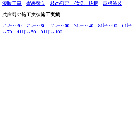
漆喰工事
畳表替え
枝の剪定、伐採、抜根
屋根塗装
兵庫縣の施工実績
施工実績
21坪～30
71坪～80
51坪～60
31坪～40
81坪～90
61坪
～70
41坪～50
91坪～100