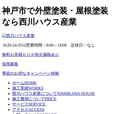
神戸市で外壁塗装・屋根塗装
なら西川ハウス産業
0120-24-3514
営業時間：8:00～18:00 定休日：なし
無料お見積もり※地元価格あり
採用募集
季節のお得なキャンペーン情報
ホーム
HOME
施工実績
WORKS
西川ハウス産業について
NISHIKAWA HOUSE
施工費用について
PRICE
サービス
SERVICE
アクセス
ACCESS