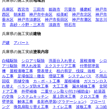
兵庫県の施工実績
地域別
兵庫区
西宮市
三田市
姫路市
宍粟市
播磨町
神戸市
西区
朝来郡
神戸市中央区
稲美町
神戸市北区
神戸市
垂水区
神戸市須磨区
神戸市長田区
神戸市灘区
加古川
市
高砂・小野・三木市
淡路市
明石市
兵庫県の施工実績
建物
戸建
アパート
兵庫県の施工実績
塗装内容
白蟻駆除
シロアリ駆除
洗面台入れ替え
屋根漆喰
シロ
アリ駆除
押入れ改装
エクステリア工事
付帯部塗装
襖
屋根漆喰工事
畳表替え
枝の剪定、伐採、抜根
シ－
ル工事
足場仮設・撤去
増築工事
システムバス
不用品
回収
雨樋交換
カ－ポ－ト工事
屋根補修
ガスコンロ入
れ替え
ベランダ防水工事
大工工事
漏水補修工事
玄関
ドア工事
外壁補修
二重サッシ取り付け(補助金)
給湯器
の交換
システムキッチン
屋上防水工事
クロス工事
外
壁塗装
解体工事
多彩色塗装(グラデーション)
フローリ
ング
換気扇取り替え工事
トイレ工事
波板工事
エコ給