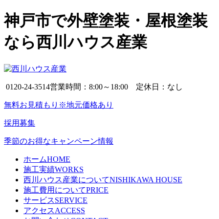
神戸市で外壁塗装・屋根塗装
なら西川ハウス産業
0120-24-3514
営業時間：8:00～18:00 定休日：なし
無料お見積もり※地元価格あり
採用募集
季節のお得なキャンペーン情報
ホーム
HOME
施工実績
WORKS
西川ハウス産業について
NISHIKAWA HOUSE
施工費用について
PRICE
サービス
SERVICE
アクセス
ACCESS