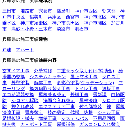
兵庫県の施工実績
地域別
三田市
姫路市
宍粟市
播磨町
神戸市西区
朝来郡
神
戸市中央区
稲美町
兵庫区
西宮市
神戸市北区
神戸市
垂水区
神戸市須磨区
神戸市長田区
神戸市灘区
加古川
市
高砂・小野・三木市
淡路市
明石市
兵庫県の施工実績
建物
戸建
アパート
兵庫県の施工実績
塗装内容
玄関ドア工事
外壁補修
二重サッシ取り付け(補助金)
給
湯器の交換
システムキッチン
屋上防水工事
クロス工
事
外壁塗装
解体工事
多彩色塗装(グラデーション)
フ
ローリング
換気扇取り替え工事
トイレ工事
波板工事
エコ給湯器交換
屋根葺き替え
外構工事
畳新調
白蟻駆
除
シロアリ駆除
洗面台入れ替え
屋根漆喰
シロアリ駆
除
押入れ改装
エクステリア工事
付帯部塗装
襖
屋根
漆喰工事
畳表替え
枝の剪定、伐採、抜根
シ－ル工事
足場仮設・撤去
増築工事
システムバス
不用品回収
雨
樋交換
カ－ポ－ト工事
屋根補修
ガスコンロ入れ替え