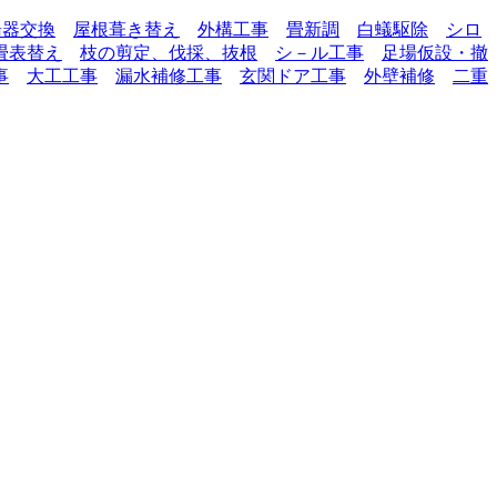
湯器交換
屋根葺き替え
外構工事
畳新調
白蟻駆除
シロ
畳表替え
枝の剪定、伐採、抜根
シ－ル工事
足場仮設・撤
事
大工工事
漏水補修工事
玄関ドア工事
外壁補修
二重