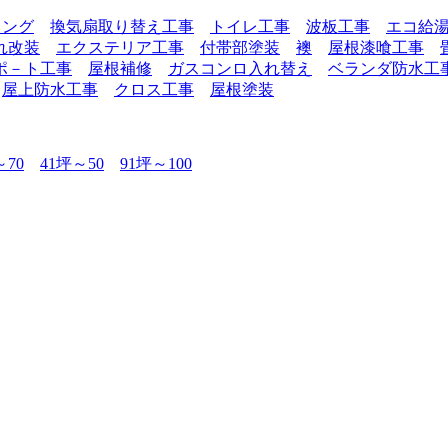
リング
換気扇取り替え工事
トイレ工事
波板工事
エコ給
れ改装
エクステリア工事
付帯部塗装
襖
屋根漆喰工事
ポ－ト工事
屋根補修
ガスコンロ入れ替え
ベランダ防水工
屋上防水工事
クロス工事
屋根塗装
～70
41坪～50
91坪～100