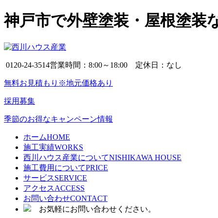
神戸市で外壁塗装・屋根塗装
0120-24-3514
営業時間：8:00～18:00 定休日：なし
無料お見積もり※地元価格あり
採用募集
季節のお得なキャンペーン情報
ホーム
HOME
施工実績
WORKS
西川ハウス産業について
NISHIKAWA HOUSE
施工費用について
PRICE
サービス
SERVICE
アクセス
ACCESS
お問い合わせ
CONTACT
お気軽にお問い合わせください。