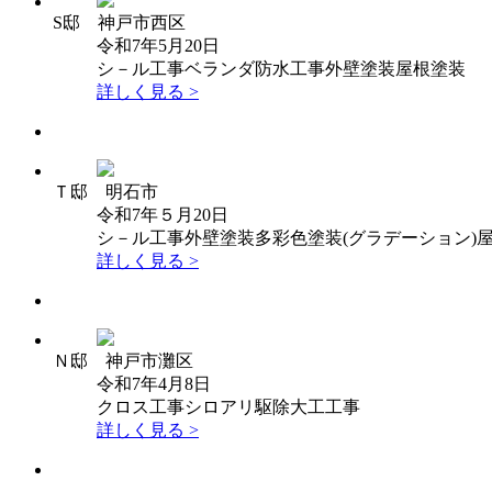
S邸 神戸市西区
令和7年5月20日
シ－ル工事
ベランダ防水工事
外壁塗装
屋根塗装
詳しく見る >
Ｔ邸 明石市
令和7年５月20日
シ－ル工事
外壁塗装
多彩色塗装(グラデーション)
詳しく見る >
Ｎ邸 神戸市灘区
令和7年4月8日
クロス工事
シロアリ駆除
大工工事
詳しく見る >