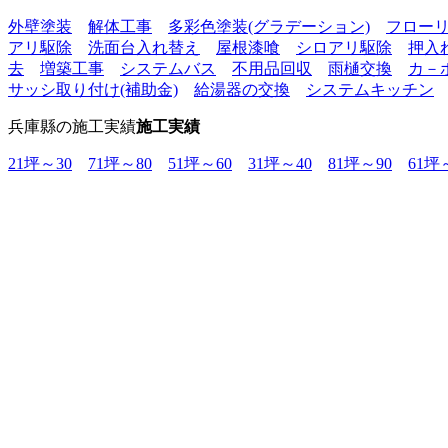
外壁塗装
解体工事
多彩色塗装(グラデーション)
フロー
アリ駆除
洗面台入れ替え
屋根漆喰
シロアリ駆除
押入
去
増築工事
システムバス
不用品回収
雨樋交換
カ－
サッシ取り付け(補助金)
給湯器の交換
システムキッチン
兵庫縣の施工実績
施工実績
21坪～30
71坪～80
51坪～60
31坪～40
81坪～90
61坪