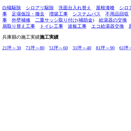
白蟻駆除
シロアリ駆除
洗面台入れ替え
屋根漆喰
シロ
事
足場仮設・撤去
増築工事
システムバス
不用品回収
事
外壁補修
二重サッシ取り付け(補助金)
給湯器の交換
扇取り替え工事
トイレ工事
波板工事
エコ給湯器交換
兵庫縣の施工実績
施工実績
21坪～30
71坪～80
51坪～60
31坪～40
81坪～90
61坪