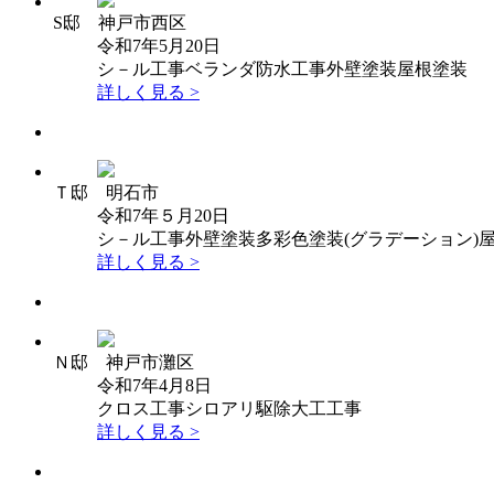
S邸 神戸市西区
令和7年5月20日
シ－ル工事
ベランダ防水工事
外壁塗装
屋根塗装
詳しく見る >
Ｔ邸 明石市
令和7年５月20日
シ－ル工事
外壁塗装
多彩色塗装(グラデーション)
詳しく見る >
Ｎ邸 神戸市灘区
令和7年4月8日
クロス工事
シロアリ駆除
大工工事
詳しく見る >