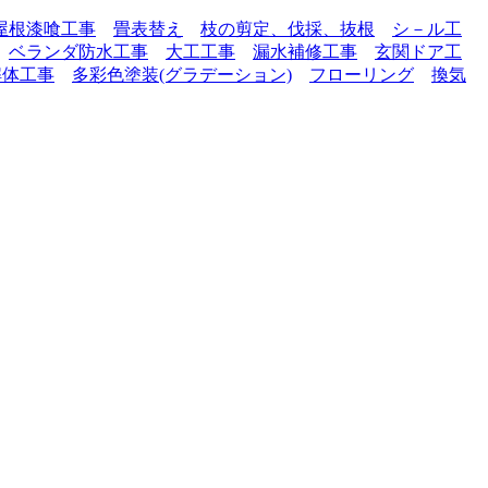
屋根漆喰工事
畳表替え
枝の剪定、伐採、抜根
シ－ル工
ベランダ防水工事
大工工事
漏水補修工事
玄関ドア工
解体工事
多彩色塗装(グラデーション)
フローリング
換気