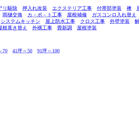
アリ駆除
押入れ改装
エクステリア工事
付帯部塗装
襖
雨樋交換
カ－ポ－ト工事
屋根補修
ガスコンロ入れ替え
システムキッチン
屋上防水工事
クロス工事
外壁塗装
屋根葺き替え
外構工事
畳新調
屋根塗装
～70
41坪～50
91坪～100