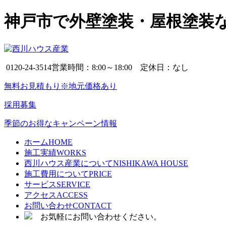
神戸市で外壁塗装・屋根塗装
0120-24-3514
営業時間：8:00～18:00 定休日：なし
無料お見積もり※地元価格あり
採用募集
季節のお得なキャンペーン情報
ホーム
HOME
施工実績
WORKS
西川ハウス産業について
NISHIKAWA HOUSE
施工費用について
PRICE
サービス
SERVICE
アクセス
ACCESS
お問い合わせ
CONTACT
お気軽にお問い合わせください。