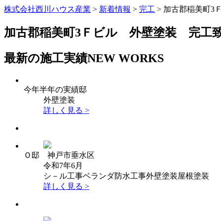
株式会社西川ハウス産業
>
新着情報
>
完工
>
加古郡稲美町3
加古郡稲美町3Ｆビル 外壁塗装 完工
最新の施工実績
NEW WORKS
今年半年の実績邸
外壁塗装
詳しく見る >
Ｏ邸 神戸市垂水区
令和7年6月
シ－ル工事
ベランダ防水工事
外壁塗装
屋根塗装
詳しく見る >